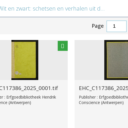
 en zwart: schetsen en verhalen uit de Kongo-missie
Page
C117386_2025_0001.tif
EHC_C117386_2025_
er : Erfgoedbibliotheek Hendrik
Publisher : Erfgoedbibliot
ence (Antwerpen)
Conscience (Antwerpen)