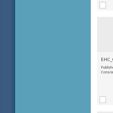
EHC_
Publish
Consci