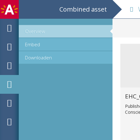
Combined asset
Wit
Overview
Embed
Downloaden
EHC_
Publish
Consci