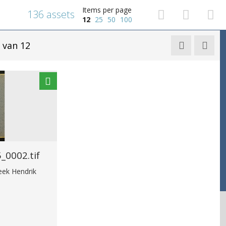
Items per page
136 assets
12
25
50
100
van 12


0002.tif
heek Hendrik