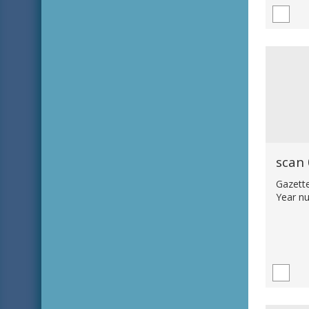
scan
Gazett
Year n