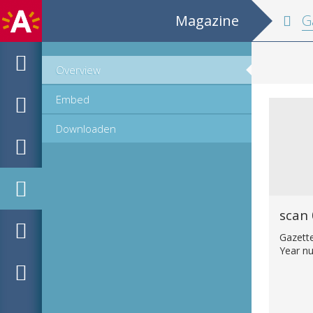
Magazine
Ga
Overview
Embed
Downloaden
scan
Gazett
Year n