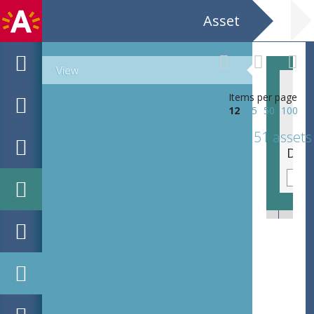
Asset
View
Items per page
12
25
50
100
51 assets
Uw armen zijn rond mij gesloten tuinen,