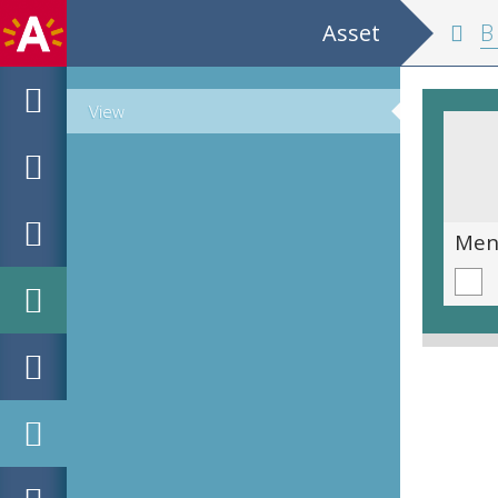
Asset
B 67
View
En vain dans cette vie vulnèrable