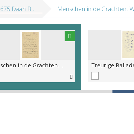
5 Daan Boens handschriften
Menschen in de Grachten. Werk gedegen in de loopgraven
Treurige Ballad