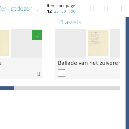
Items per page
Menschen in de Grachten. Werk gedegen in de loopgraven
12
25
50
100
51 assets
e