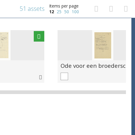
Items per page
51 assets
12
25
50
100
Ode voor een broederscha