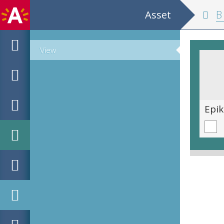
Asset
B 67
View
Helaas...
Epik