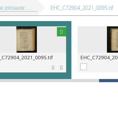
iade: ein grotesk-komisches Heldengedicht in drei Theilen
EHC_C72904_2021_0095.tif
_C72904_2021_0095.tif
EHC_C72904_202