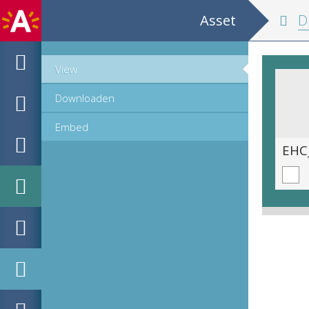
Asset
Die Jobs
View
Downloaden
Embed
EHC_C72904_2021_0094.tif
EHC