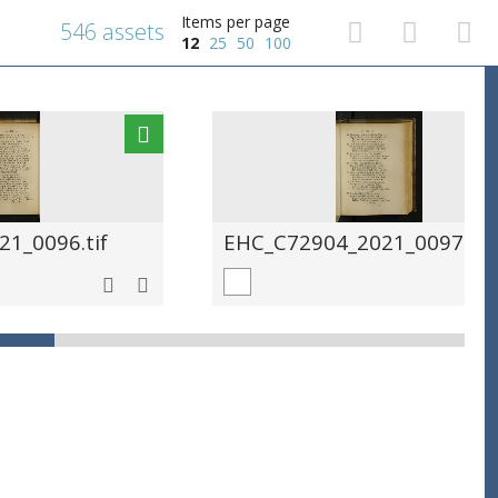
Items per page
546 assets
12
25
50
100
1_0096.tif
EHC_C72904_2021_0097.tif