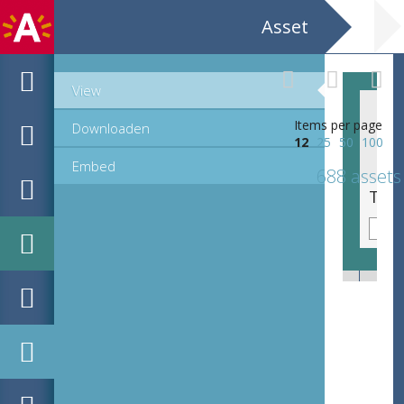
Asset
View
Items per page
Downloaden
12
25
50
100
Embed
688 assets
Toverlantaarnplaatje / glaspositief - gebouwen