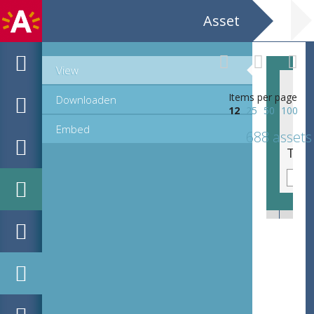
Asset
View
Items per page
Downloaden
12
25
50
100
Embed
688 assets
Toverlantaarnplaatje / glaspositief - komisch tafereel?