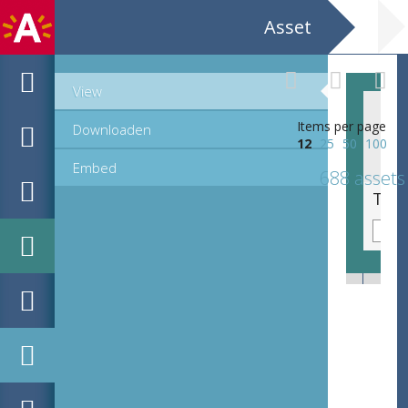
Asset
View
Items per page
Downloaden
12
25
50
100
Embed
688 assets
Toverlantaarnplaatje / glaspositief - 48. vier taferelen platteland