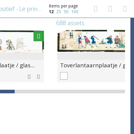
Items per page
Toverlantaarnplaatje / glaspositief - Le prince Chéri (1-3)
12
25
50
100
688 assets
Toverlantaarnplaatje / glaspositief - karikaturale voorstelling van vier personen uit verschillende standen en beroepen
Toverlantaarnp