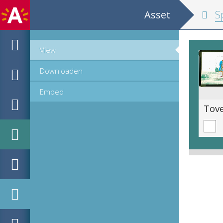
Asset
Spee
View
Downloaden
Embed
Toverlantaarnplaatje / glaspositief - Jacques de La Palisse (7-9)