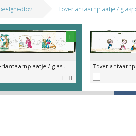
lgoedtoverlantaarnplaatjes_MAS
Toverlantaarnplaatje / glaspositief - Le prince Chéri (1-3)