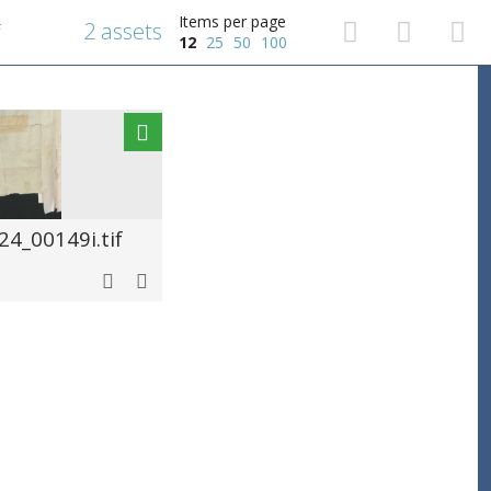
Items per page
2 assets
f
12
25
50
100
4_00149i.tif