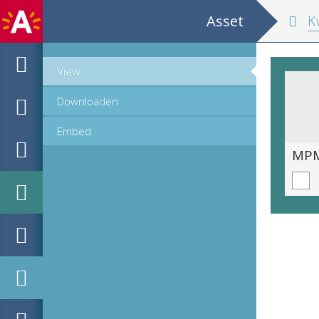
Asset
Kwitantie
View
Downloaden
Embed
MPM