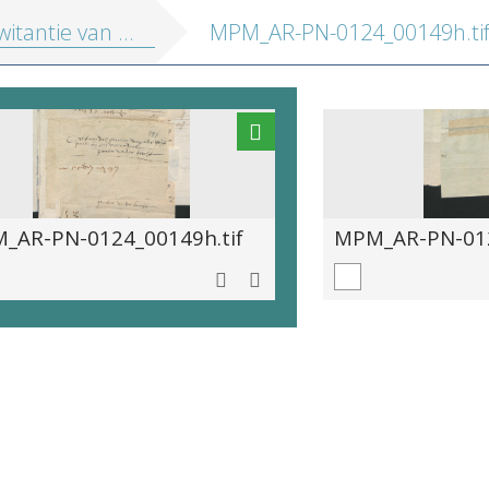
 van koperplaten door ~[Peeter I van der Borcht](au::107120:1)~
MPM_AR-PN-0124_00149h.ti
_AR-PN-0124_00149h.tif
MPM_AR-PN-012