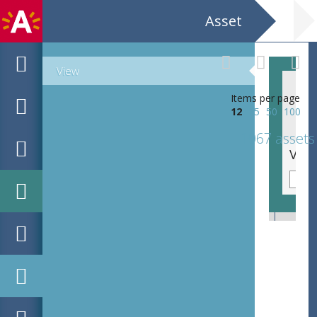
Asset
View
Items per page
12
25
50
100
1067 assets
Voorkomen is beter dan Genezen / Neem deel aan het bevolkingsonderzoek / Radiografisch Onderzoek... / Namens het College...K.C. Peeters, J. Cornet.