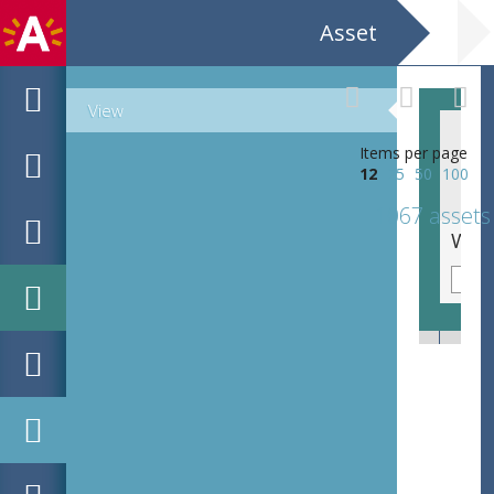
Asset
View
Items per page
12
25
50
100
1067 assets
Stedelijk Kunstsalon / Tentoonstelling / werken van / J. Verbruggen Franck