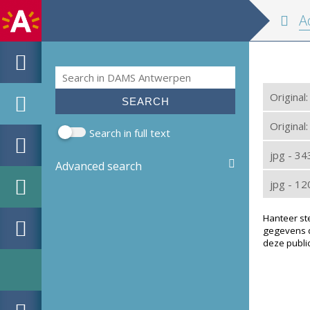
Adresb
Search
Search form
Original:
Original
Search in full text
jpg - 3
Advanced search
jpg - 1
Hanteer st
gegevens d
deze public