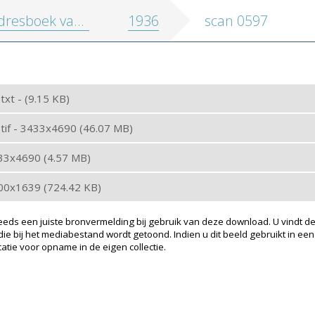
oek van de stad en de provincie Antwerpen
1936
scan 0597
 txt - (9.15 KB)
: tif - 3433x4690 (46.07 MB)
433x4690 (4.57 MB)
200x1639 (724.42 KB)
eeds een juiste bronvermelding bij gebruik van deze download. U vindt de
ie bij het mediabestand wordt getoond. Indien u dit beeld gebruikt in een
atie voor opname in de eigen collectie.