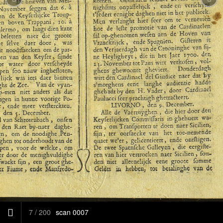
7
/
200
scan 0007