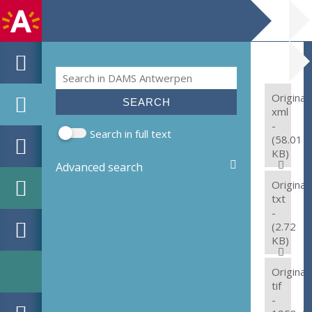
Search
Search form
Original:
xml
-
Search in full text
(58.01
KB)
Advanced search
Original:
txt
-
(2.72
KB)
Original:
tif
-