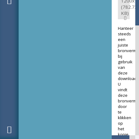
1200x1
(782.73
KB)
Hanteer
steeds
een
juiste
bronverme
bij
gebruik
van
deze
download.
U
vindt
deze
bronverme
door
te
klikken
op
het
kopje