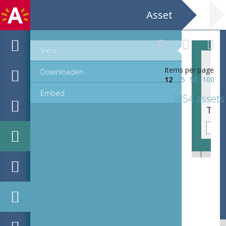
Asset
View
Items per page
Downloaden
12
25
50
100
Embed
3854 assets
Tegeltableau met De Bekering van Saulus