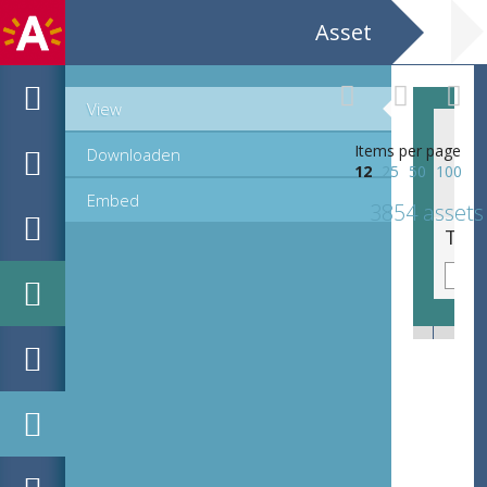
Asset
View
Items per page
Downloaden
12
25
50
100
Embed
3854 assets
Tegel met haas, hoeken versierd met gestileerd bladmotief