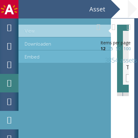
Asset
View
Items per page
Downloaden
12
25
50
100
Embed
3854 assets
Tegel met veelkleurige versiering