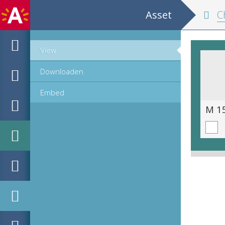
Asset
C
View
Downloaden
Embed
M 15.4_ (107 van 484).tif
M 15