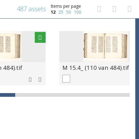
Items per page
487 assets
12
25
50
100
 484).tif
M 15.4_ (110 van 484).tif