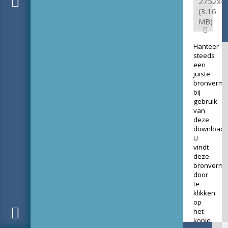
2752x4
(3.16
MB)
Hanteer
steeds
een
juiste
bronverme
bij
gebruik
van
deze
download.
U
vindt
deze
bronverme
door
te
klikken
op
het
kopje