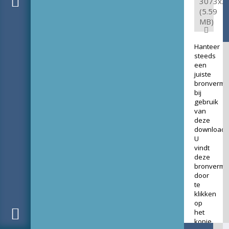
3073x3
(5.59
MB)
Hanteer
steeds
een
juiste
bronverme
bij
gebruik
van
deze
download.
U
vindt
deze
bronverme
door
te
klikken
op
het
kopje