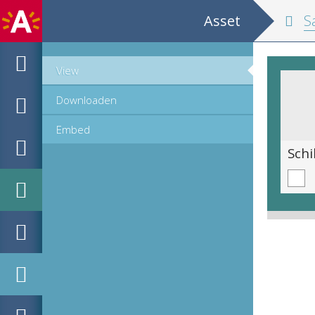
Asset
Sar
View
Downloaden
Embed
Schildering uit reeks over de Sarvavid Vairocana Mandala : Vier concepten