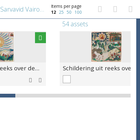
Items per page
Schildering uit reeks over de Sarvavid Vairocana Mandala : Lichtpaleizen
12
25
50
100
54 assets
Schildering uit reeks over de Sarvavid Vairocana Mandala : Hel