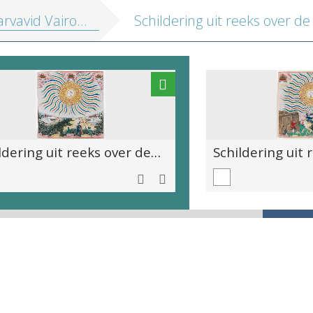
vavid Vairocana Mandala
Schildering uit reeks over de Sarvavid Vairocana Mandala : Lichtpaleizen