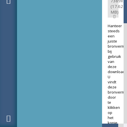
7389x5
(17.62
MB)
Hanteer
steeds
een
juiste
bronverme
bij
gebruik
van
deze
download.
U
vindt
deze
bronverme
door
te
klikken
op
het
kopje