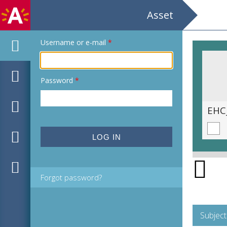
Asset
Username or e-mail
*
Password
*
EHC_H180166_2021_0006.tif
EHC
Forgot password?
Subject