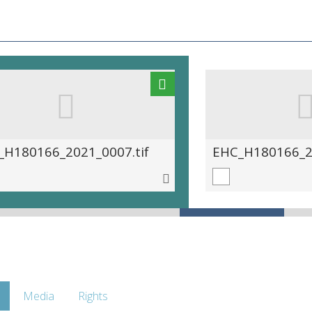
_H180166_2021_0007.tif
EHC_H180166_20
Media
Rights