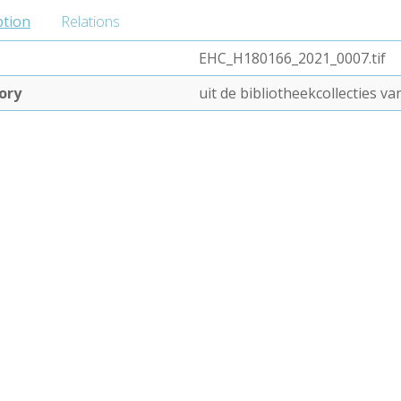
ption
Relations
EHC_H180166_2021_0007.tif
ory
uit de bibliotheekcollecties 