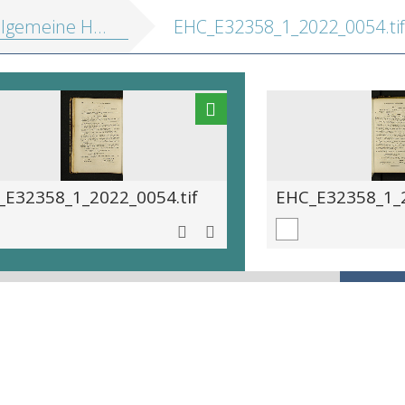
eine Handelscorrespondenz in 6 Sprachen
EHC_E32358_1_2022_0054.tif
_E32358_1_2022_0054.tif
EHC_E32358_1_2