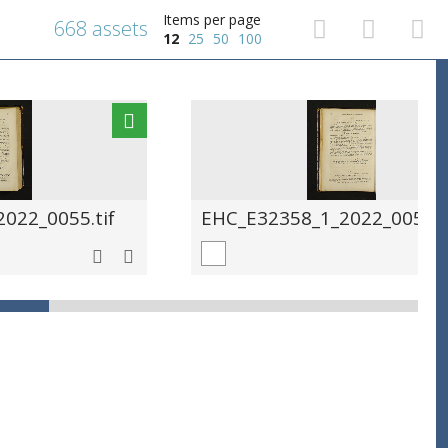
Items per page
668 assets
12
25
50
100
022_0055.tif
EHC_E32358_1_2022_0056.t