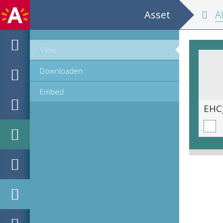
Asset
Allgem
View
Downloaden
Embed
EHC_E32358_1_2022_0053.tif
EHC