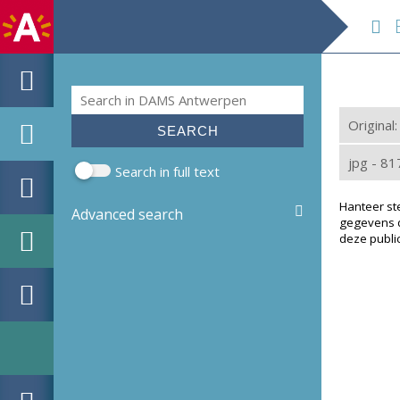
EH
Search
Search form
Original
jpg - 8
Search in full text
Hanteer st
Advanced search
gegevens d
deze public