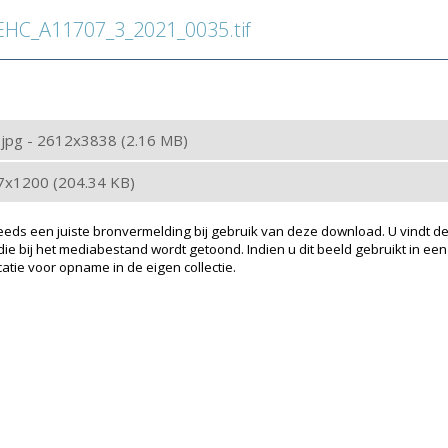
C_A11707_3_2021_0035.tif
: jpg - 2612x3838 (2.16 MB)
17x1200 (204.34 KB)
eeds een juiste bronvermelding bij gebruik van deze download. U vindt de
ie bij het mediabestand wordt getoond. Indien u dit beeld gebruikt in een
atie voor opname in de eigen collectie.