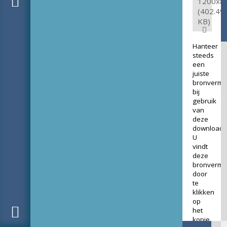
1200x8
(402.49
KB)
Hanteer
steeds
een
juiste
bronverme
bij
gebruik
van
deze
download.
U
vindt
deze
bronverme
door
te
klikken
op
het
kopje