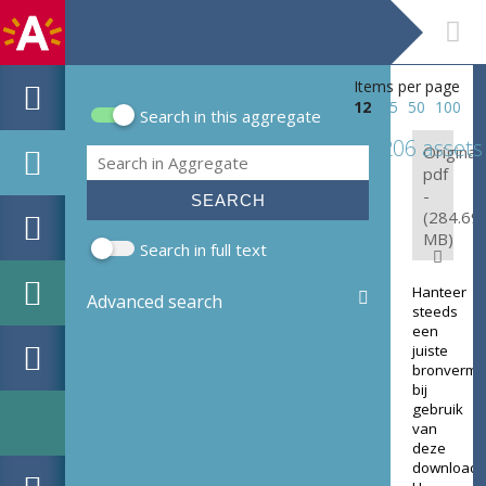
Items per page
12
25
50
100
Search in this aggregate
Search form
206 assets
Original:
Search
pdf
-
(284.69
MB)
Search in full text
Hanteer
Advanced search
steeds
een
juiste
bronverme
bij
gebruik
van
deze
download.