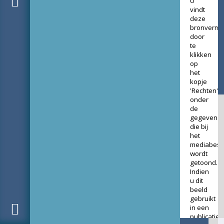
U
vindt
deze
bronverme
door
te
klikken
op
het
kopje
'Rechten'
onder
de
gegevens
die bij
het
mediabest
wordt
getoond.
Indien
u dit
beeld
gebruikt
in een
publicatie,