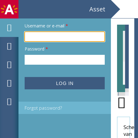
Asset
Username or e-mail
*
Password
*
DSC_0036.jpg
DSC
Forgot password?
Schen
van