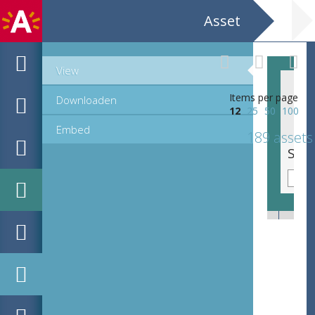
Asset
View
Items per page
Downloaden
12
25
50
100
Embed
189 assets
De O.L.V. kerk te Aken