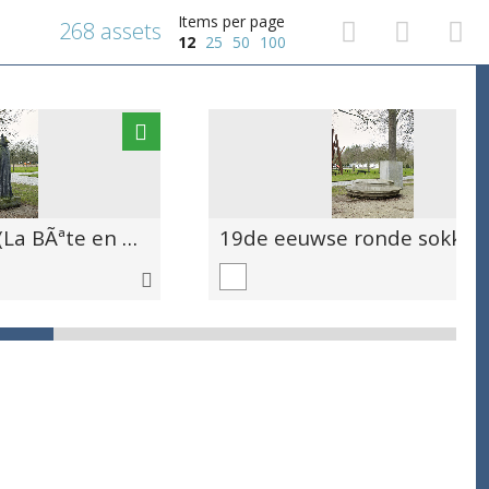
Items per page
268 assets
12
25
50
100
My Inner Beast (La BÃªte en Moi)