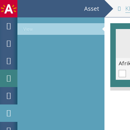
Asset
K
View
Slavenhandelaar - onderdeel voormalig Baron Dhanismonument
Afri