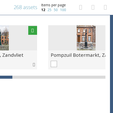
Items per page
268 assets
12
25
50
100
, Zandvliet