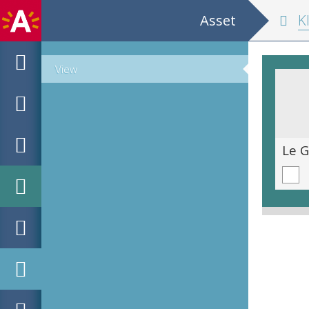
Asset
K
View
De Universele Arbeider
Le 