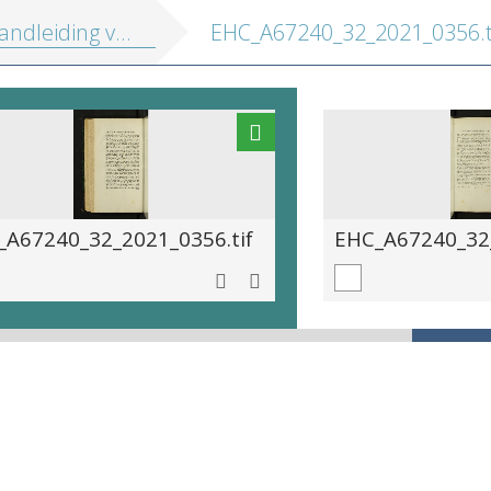
iding voor schoolleeraars ten platte lande
EHC_A67240_32_2021_0356.t
_A67240_32_2021_0356.tif
EHC_A67240_32_