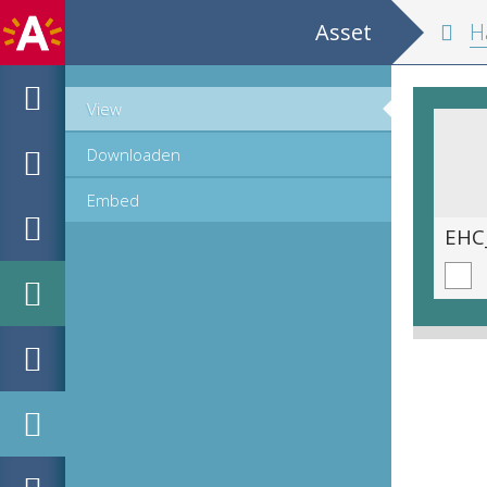
Asset
Handle
View
Downloaden
Embed
EHC_A67240_32_2021_0355.tif
EHC