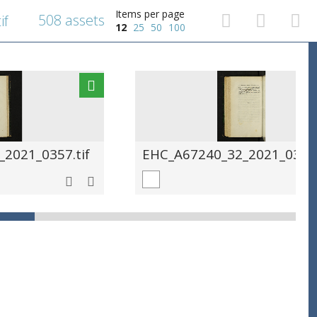
Items per page
508 assets
if
12
25
50
100
2021_0357.tif
EHC_A67240_32_2021_0358.