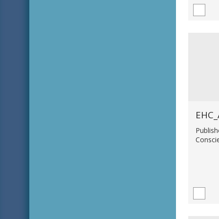
EHC_
Publish
Consci