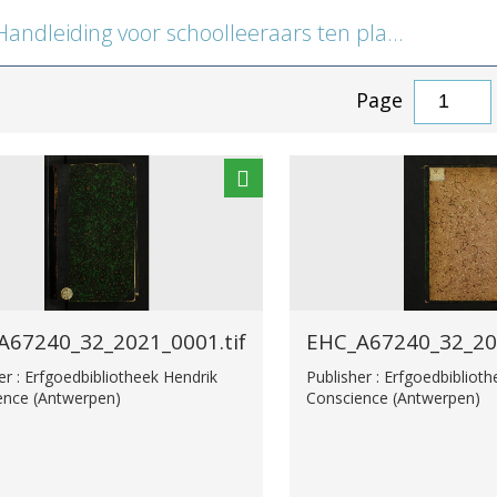
ndleiding voor schoolleeraars ten platte lande
Page
A67240_32_2021_0001.tif
EHC_A67240_32_202
er : Erfgoedbibliotheek Hendrik
Publisher : Erfgoedbibliot
ence (Antwerpen)
Conscience (Antwerpen)