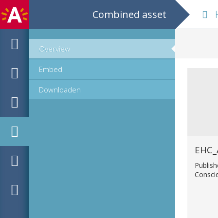
Combined asset
Ha
Overview
Embed
Downloaden
EHC_
Publish
Consci