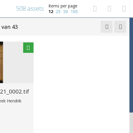
Items per page
508 assets
12
25
50
100
van 43


1_0002.tif
heek Hendrik