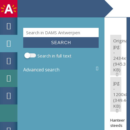
Search
Search form
Original:
jpg
-
Search in full text
2434x1
(945.3
Advanced search
KB)
jpg
-
1200x8
(349.44
KB)
Hanteer
steeds