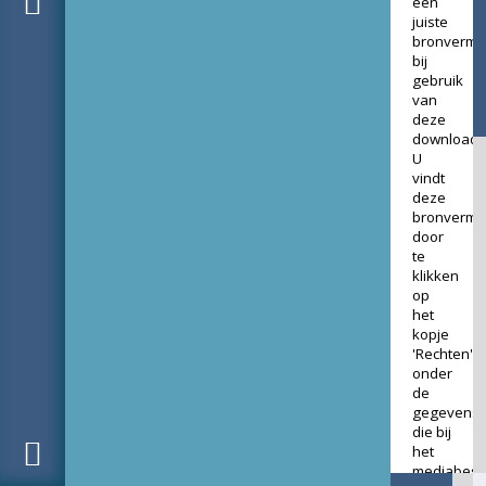
een
juiste
bronverme
bij
gebruik
van
deze
download.
U
vindt
deze
bronverme
door
te
klikken
op
het
kopje
'Rechten'
onder
de
gegevens
die bij
het
mediabest