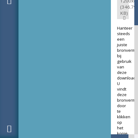
1200x8
(346.79
KB)
Hanteer
steeds
een
juiste
bronverme
bij
gebruik
van
deze
download.
U
vindt
deze
bronverme
door
te
klikken
op
het
kopje