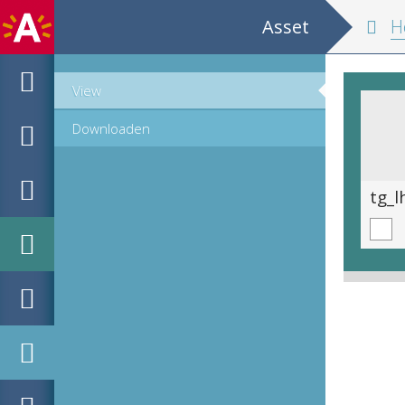
Asset
Hoor
View
Downloaden
tg_lhhs_16981_01.tif
tg_l