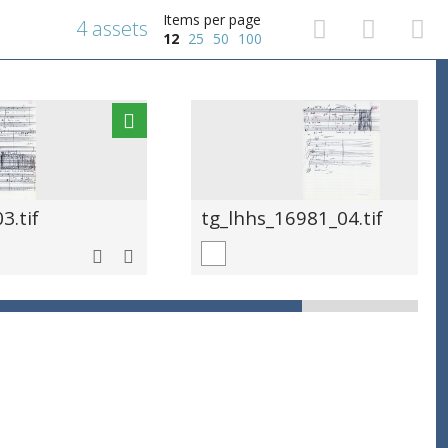
Items per page
4 assets
12
25
50
100
3.tif
tg_lhhs_16981_04.tif