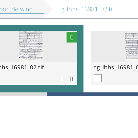
, de wind komt uit de Schelde
tg_lhhs_16981_02.tif
hhs_16981_02.tif
tg_lhhs_16981_0