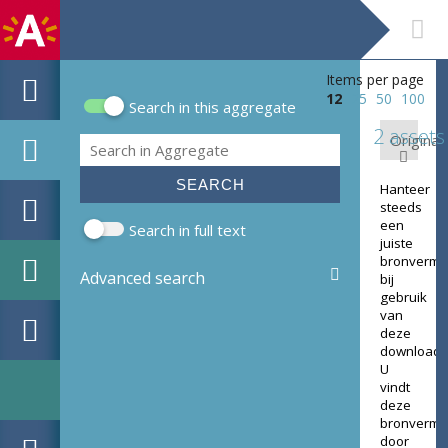
Items per page
12
25
50
100
Search in this aggregate
Search form
2 assets
Original:
Search
Hanteer
steeds
een
Search in full text
juiste
bronverme
Advanced search
bij
gebruik
van
deze
download.
U
vindt
deze
bronverme
door