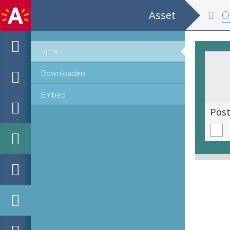
Asset
Oude post
View
Downloaden
Embed
Postkaart van het Museum Vleeshuis