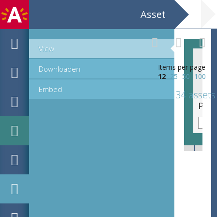
Asset
View
Items per page
Downloaden
12
25
50
100
Embed
34 assets
Postkaart van het Museum Vleeshuis