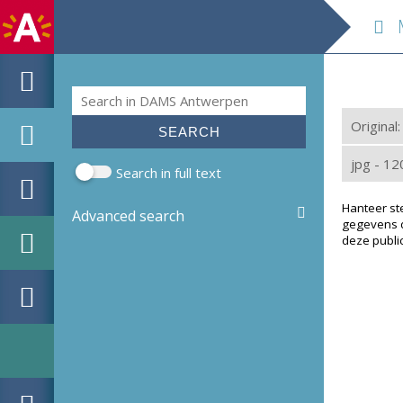
M
Search
Search form
Original
jpg - 1
Search in full text
Hanteer st
Advanced search
gegevens d
deze public