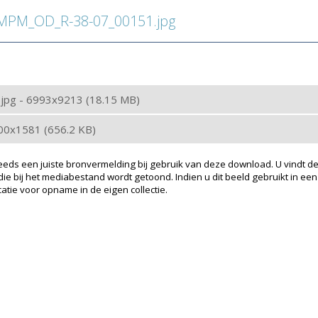
PM_OD_R-38-07_00151.jpg
: jpg - 6993x9213 (18.15 MB)
200x1581 (656.2 KB)
eeds een juiste bronvermelding bij gebruik van deze download. U vindt de
ie bij het mediabestand wordt getoond. Indien u dit beeld gebruikt in een
atie voor opname in de eigen collectie.