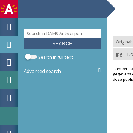
Po
Search
Search form
Original
jpg - 1
Search in full text
Hanteer st
Advanced search
gegevens d
deze public