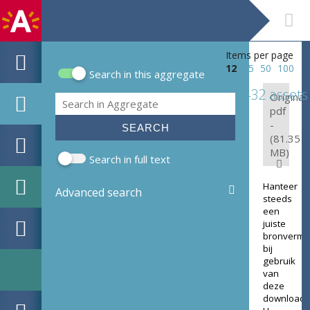
Items per page
12
25
50
100
Search in this aggregate
Search form
432 assets
Original:
Search
pdf
-
(81.35
MB)
Search in full text
Hanteer
Advanced search
steeds
een
juiste
bronverme
bij
gebruik
van
deze
download.