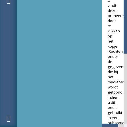
U
vindt
deze
bronverme
door
te
klikken
op
het
kopje
'Rechten'
onder
de
gegevens
die bij
het
mediabest
wordt
getoond.
Indien
u dit
beeld
gebruikt
in een
publicatie,