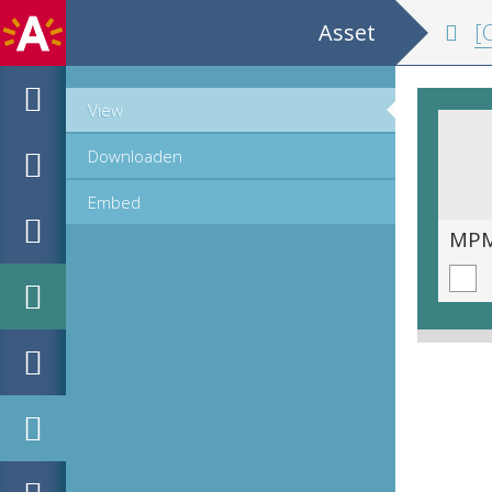
Asset
[Catalog
View
Downloaden
Embed
MPM_M-0296_00003.tif
MPM