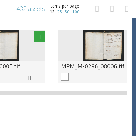
Items per page
432 assets
12
25
50
100
005.tif
MPM_M-0296_00006.tif