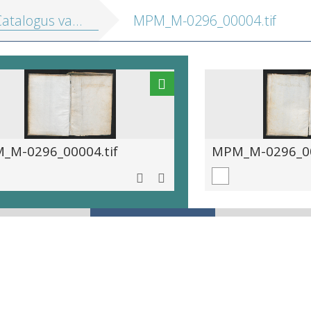
us van uitgaven van Plantin en zijn tijdgenoten 1555-1593]
MPM_M-0296_00004.tif
_M-0296_00004.tif
MPM_M-0296_00