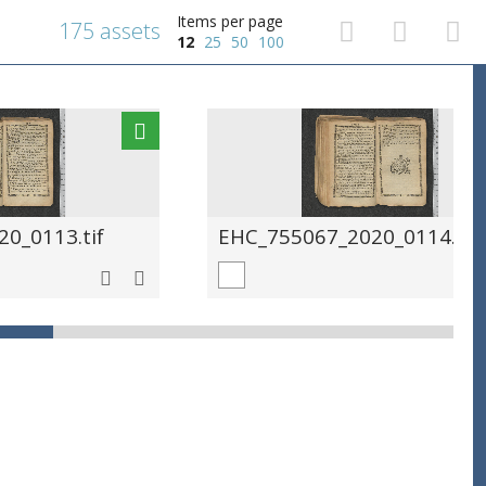
Items per page
175 assets
12
25
50
100
0_0113.tif
EHC_755067_2020_0114.tif