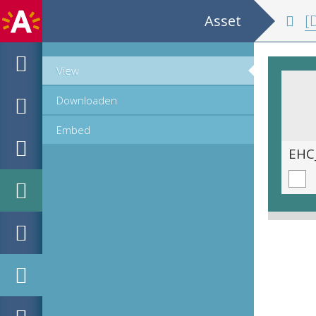
Asset
[Den 
View
Downloaden
Embed
EHC_755067_2020_0111.tif
EHC