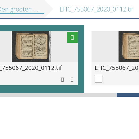
grooten Brugschen comptoir almanach]
EHC_755067_2020_0112.tif
_755067_2020_0112.tif
EHC_755067_202