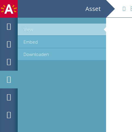
Asset
Ets
View
Embed
Downloaden