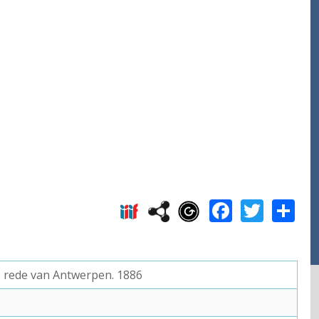
Facebo
Twitt
S
e rede van Antwerpen. 1886