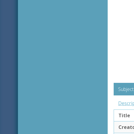
Subject
Descri
Title
Creat