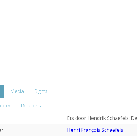
Media
Rights
ption
Relations
Ets door Hendrik Schaefels: D
or
Henri François Schaefels