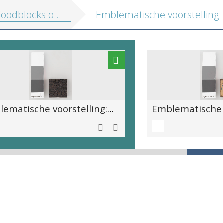
cks of Emblemata. Eiusdem aenigmatum libellus, 1569
Emblematische voorstelling: Desiderium spe vacuum [Hopeloos verlangen]