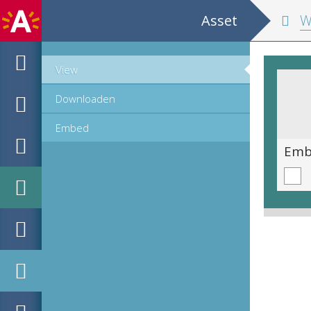
Asset
Woodblo
View
Downloaden
Embed
Emblematische voorstelling: Desiderium spe vacuum [Hopeloos verlangen]