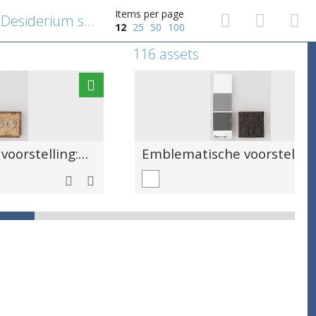
Items per page
Emblematische voorstelling: Desiderium spe vacuum [Hopeloos verlangen]
12
25
50
100
116 assets
Emblematische voorstelling: Improbè Deum fatigamus, votis ut nostris serviat [Gods bijstand afdwingen]