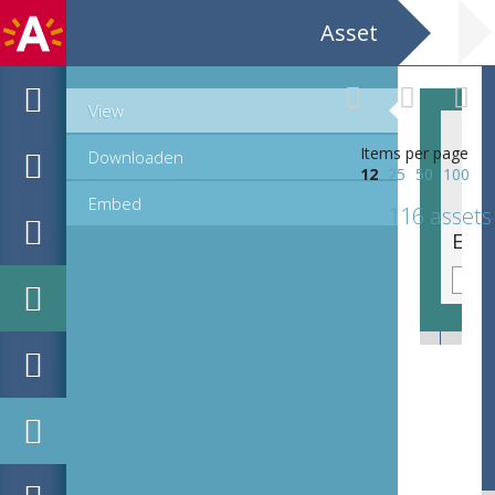
Asset
View
Items per page
Downloaden
12
25
50
100
Embed
116 assets
Emblematische voorstelling: Cuncta complecti velle, stultum [Grenzeloze ambitie is dwaas]